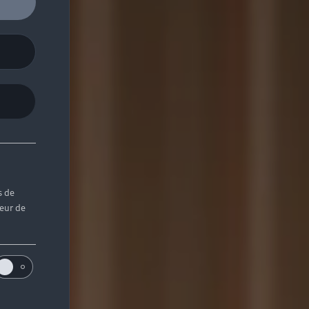
s de
teur de