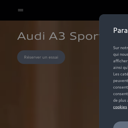
Para
Audi A3 Sportback
Sur notr
qui nous
Réserver un essai
affiche
ainsi qu
Les caté
peuvent
consent
consent
de plus
cookies