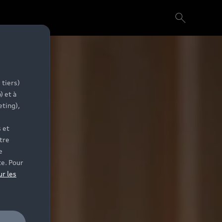
 tiers)
) et à
eting),
 et
tre
e
te. Pour
ur les