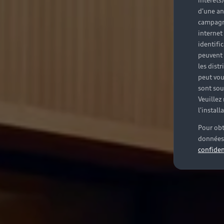
intérêts
d'une an
campagne
internet
identifi
peuvent 
les dist
peut vou
sont souv
Veuillez
l'instal
Pour obt
données 
confiden