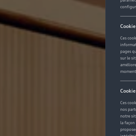
paramètr
configura
Cookie
Ces cook
informat
pages qu
sur le si
améliore
moment r
Cookie
Ces cook
nos part
notre si
la façon
proposer