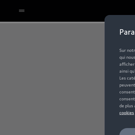
Para
Sur notr
qui nous
affiche
ainsi qu
Les caté
peuvent
consent
consent
de plus
cookies