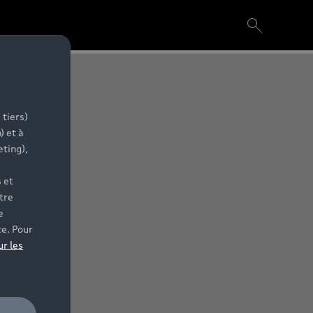
 tiers)
) et à
eting),
 et
tre
e
te. Pour
ur les