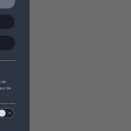
s de
teur de