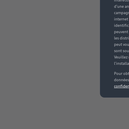
intérêts
d'une an
campagne
internet
identifi
peuvent 
les dist
peut vou
sont souv
Veuillez
l'instal
Pour obt
données 
confiden