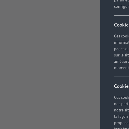
paramètr
configura
Cookie
Ces cook
informat
pages qu
sur le si
améliore
moment r
Cookie
Ces cook
nos part
notre si
la façon
proposer